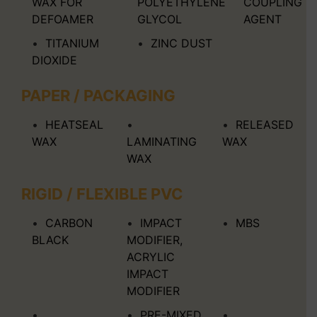
WAX FOR
POLYETHYLENE
COUPLING
DEFOAMER
GLYCOL
AGENT
TITANIUM
ZINC DUST
DIOXIDE
PAPER / PACKAGING
HEATSEAL
RELEASED
WAX
LAMINATING
WAX
WAX
RIGID / FLEXIBLE PVC
CARBON
IMPACT
MBS
BLACK
MODIFIER,
ACRYLIC
IMPACT
MODIFIER
PRE-MIXED