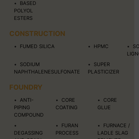
BASED
POLYOL
ESTERS
CONSTRUCTION
FUMED SILICA
HPMC
S
LIG
SODIUM
SUPER
NAPHTHALENESULFONATE
PLASTICIZER
FOUNDRY
ANTI-
CORE
CORE
PIPING
COATING
GLUE
COMPOUND
FURAN
FURNACE /
DEGASSING
PROCESS
LADLE SLAG