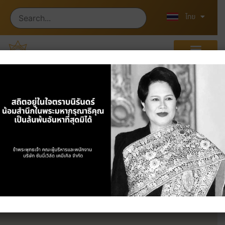
English
中文 (中国)
ไทย
ผลิตภัณฑ์
หน้าแรก
/
ผลิตภัณฑ์
/ Plastics & Industrial
Chemicals