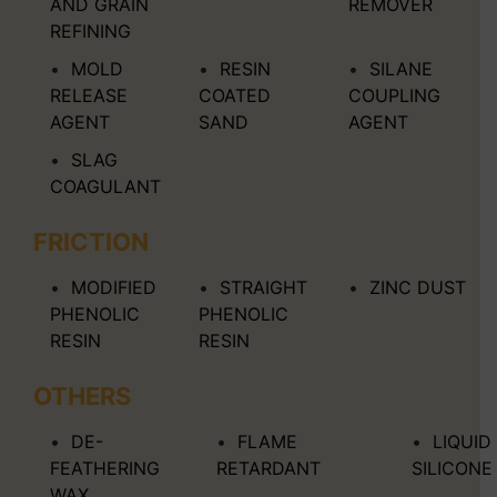
AND GRAIN
REMOVER
REFINING
MOLD
RESIN
SILANE
RELEASE
COATED
COUPLING
AGENT
SAND
AGENT
SLAG
COAGULANT
FRICTION
MODIFIED
STRAIGHT
ZINC DUST
PHENOLIC
PHENOLIC
RESIN
RESIN
OTHERS
DE-
FLAME
LIQUID
FEATHERING
RETARDANT
SILICONE
WAX