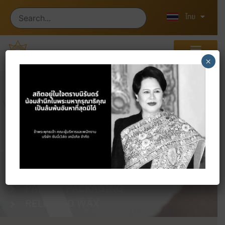
English
中文 (中国)
ไทย
×
ผลิตภัณฑ์
หน้าแรก
ผลิตภัณฑ์
PAPER / PACKAGING
RELEASED WAX