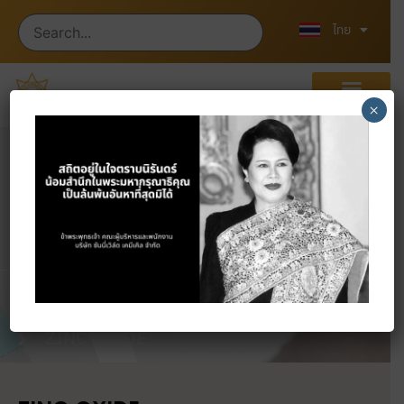
English
中文 (中国)
ไทย
×
ผลิตภัณฑ์
หน้าแรก
ผลิตภัณฑ์
OTHERS
ZINC OXIDE