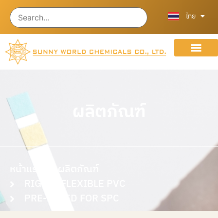
English
中文 (中国
ไทย
เกี่ยวกับเรา
ร่วมงานกับเรา
ผลิตภัณฑ์
หน้าแรก
ผลิตภัณฑ์
RIGID / FLEXIBLE PVC
PRE-MIXED FOR SPC