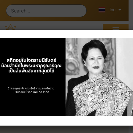
English
中文 (中国)
ไทย
ผลิตภัณฑ์
หน้าแรก
/
ผลิตภัณฑ์
/ Plastics & Industrial
Chemicals