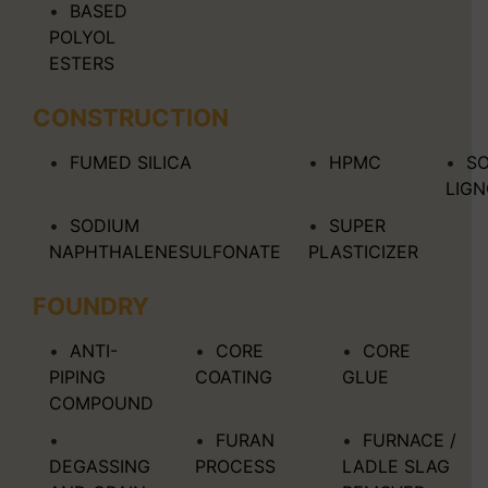
BASED
POLYOL
ESTERS
CONSTRUCTION
FUMED SILICA
HPMC
S
LIG
SODIUM
SUPER
NAPHTHALENESULFONATE
PLASTICIZER
FOUNDRY
ANTI-
CORE
CORE
PIPING
COATING
GLUE
COMPOUND
FURAN
FURNACE /
DEGASSING
PROCESS
LADLE SLAG