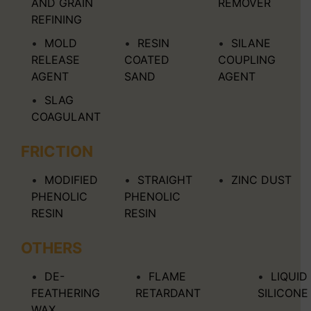
AND GRAIN
REMOVER
REFINING
MOLD
RESIN
SILANE
RELEASE
COATED
COUPLING
AGENT
SAND
AGENT
SLAG
COAGULANT
FRICTION
MODIFIED
STRAIGHT
ZINC DUST
PHENOLIC
PHENOLIC
RESIN
RESIN
OTHERS
DE-
FLAME
LIQUID
FEATHERING
RETARDANT
SILICONE
WAX