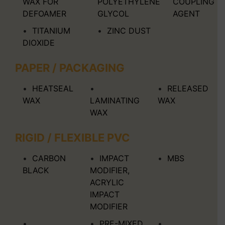
WAX FOR
POLYETHYLENE
COUPLING
DEFOAMER
GLYCOL
AGENT
TITANIUM
ZINC DUST
DIOXIDE
PAPER / PACKAGING
HEATSEAL
RELEASED
WAX
LAMINATING
WAX
WAX
RIGID / FLEXIBLE PVC
CARBON
IMPACT
MBS
BLACK
MODIFIER,
ACRYLIC
IMPACT
MODIFIER
PRE-MIXED