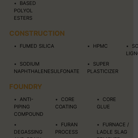
BASED
POLYOL
ESTERS
CONSTRUCTION
FUMED SILICA
HPMC
S
LIG
SODIUM
SUPER
NAPHTHALENESULFONATE
PLASTICIZER
FOUNDRY
ANTI-
CORE
CORE
PIPING
COATING
GLUE
COMPOUND
FURAN
FURNACE /
DEGASSING
PROCESS
LADLE SLAG