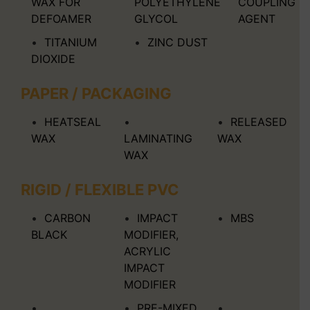
WAX FOR
POLYETHYLENE
COUPLING
DEFOAMER
GLYCOL
AGENT
TITANIUM
ZINC DUST
DIOXIDE
PAPER / PACKAGING
HEATSEAL
RELEASED
WAX
LAMINATING
WAX
WAX
RIGID / FLEXIBLE PVC
CARBON
IMPACT
MBS
BLACK
MODIFIER,
ACRYLIC
IMPACT
MODIFIER
PRE-MIXED