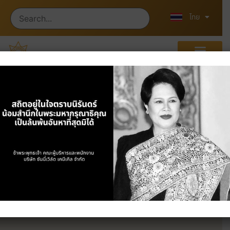
English
中文 (中国)
ไทย
ผลิตภัณฑ์
หน้าแรก
/
ผลิตภัณฑ์
/ Plastics & Industrial
Chemicals