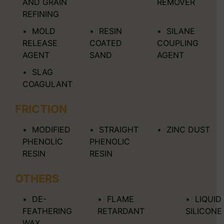
AND GRAIN
REMOVER
REFINING
MOLD
RESIN
SILANE
RELEASE
COATED
COUPLING
AGENT
SAND
AGENT
SLAG
COAGULANT
FRICTION
MODIFIED
STRAIGHT
ZINC DUST
PHENOLIC
PHENOLIC
RESIN
RESIN
OTHERS
DE-
FLAME
LIQUID
FEATHERING
RETARDANT
SILICONE
WAX