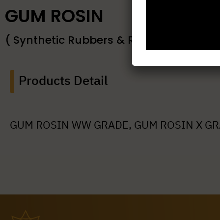
GUM ROSIN
( Synthetic Rubbers & Rubber Chemical
Products Detail
GUM ROSIN WW GRADE, GUM ROSIN X G