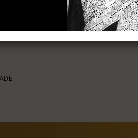
s )
RADE