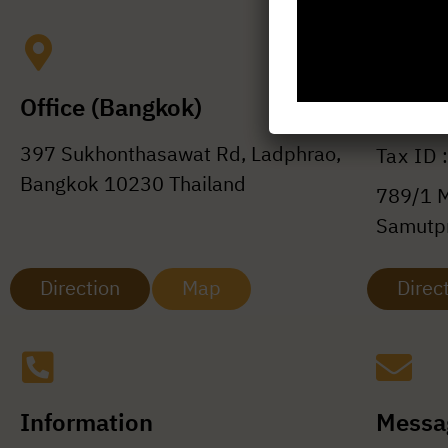
Office (Bangkok)
Head O
397 Sukhonthasawat Rd, Ladphrao,
Tax ID
Bangkok 10230 Thailand
789/1 M
Samutpr
Direction
Map
Direc
Information
Messa