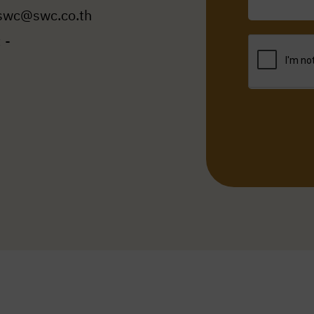
 swc@swc.co.th
 -