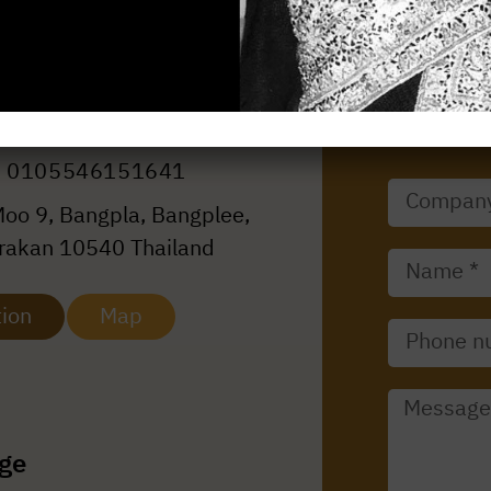
ffice (Warehouse)
 : 0105546151641
oo 9, Bangpla, Bangplee,
akan 10540 Thailand
tion
Map
ge