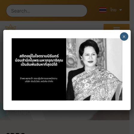
English
中文 (中国)
ไทย
×
ผลิตภัณฑ์
หน้าแรก
ผลิตภัณฑ์
ACCELERATOR
SDBC