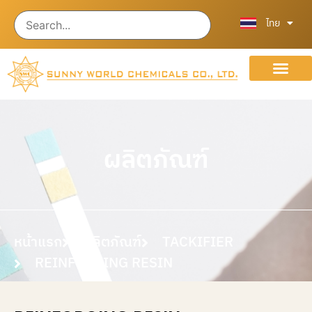
English
中文 (中国
ไทย
เกี่ยวกับเรา
ร่วมงานกับเรา
ผลิตภัณฑ์
หน้าแรก
ผลิตภัณฑ์
TACKIFIER
REINFORCING RESIN